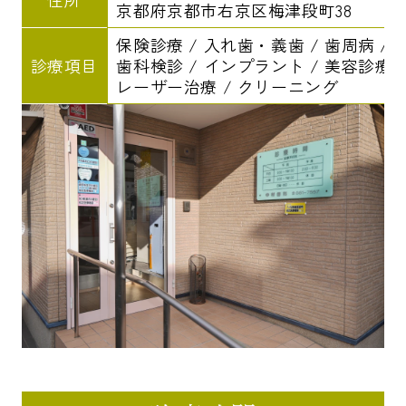
京都府京都市右京区梅津段町38
保険診療 / 入れ歯・義歯 / 歯周病 / 
診療項目
歯科検診 / インプラント / 美容診療 /
レーザー治療 / クリーニング