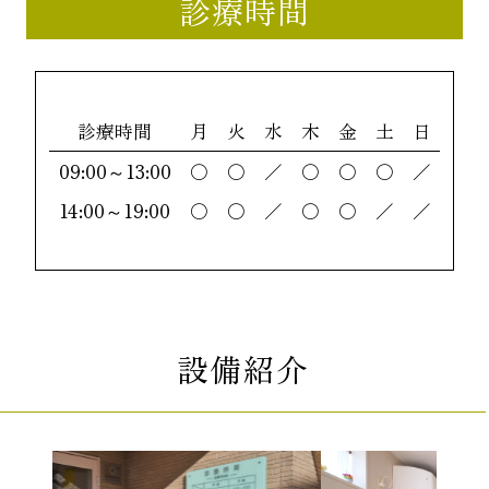
診療時間
診療時間
月
火
水
木
金
土
日
09:00～13:00
〇
〇
／
〇
〇
〇
／
14:00～19:00
〇
〇
／
〇
〇
／
／
設備紹介