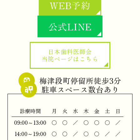
WEB予約
公式LINE
日本歯科医師会
当院ページはこちら
梅津段町停留所徒歩3分
駐車スペース数台あり
診療時間
月
火
水
木
金
土
日
09:00～13:00
〇
〇
／
〇
〇
〇
／
14:00～19:00
〇
〇
／
〇
〇
／
／